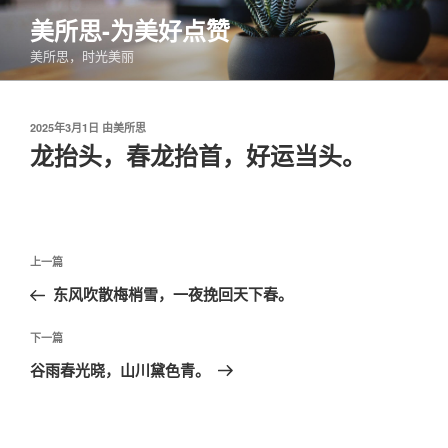
跳
美所思-为美好点赞
至
美所思，时光美丽
内
容
发
2025年3月1日
由
美所思
布
龙抬头，春龙抬首，好运当头。
于
文
上
上一篇
章
一
东风吹散梅梢雪，一夜挽回天下春。
导
篇
航
文
下
下一篇
章
一
谷雨春光晓，山川黛色青。
篇
文
章