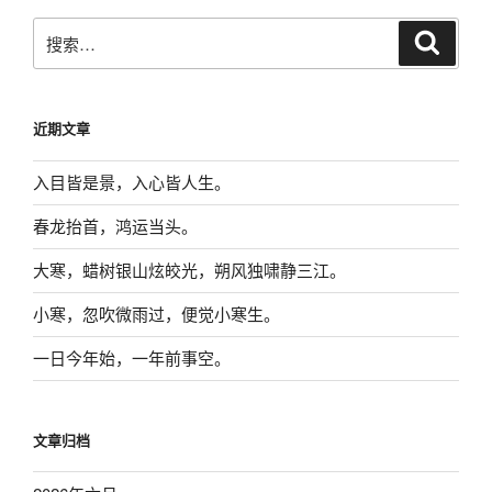
搜
搜
索
索：
近期文章
入目皆是景，入心皆人生。
春龙抬首，鸿运当头。
大寒，蜡树银山炫皎光，朔风独啸静三江。
小寒，忽吹微雨过，便觉小寒生。
一日今年始，一年前事空。
文章归档