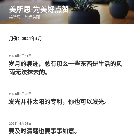
跳
美所思-为美好点赞
至
美所思，时光美丽
内
容
月份：2021年5月
发
2021年5月31日
布
岁月的痕迹，总有那么一些东西是生活的风
于
雨无法抹去的。
发
2021年5月25日
布
发光并非太阳的专利，你也可以发光。
于
发
2021年5月25日
布
要及时清醒也要事事如意。