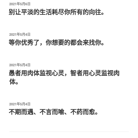
发
2021年5月6日
布
别让平淡的生活耗尽你所有的向往。
于
发
2021年5月4日
布
等你优秀了，你想要的都会来找你。
于
发
2021年5月4日
布
愚者用肉体监视心灵，智者用心灵监视肉
于
体。
发
2021年5月4日
布
不期而遇、不言而喻、不药而愈。
于