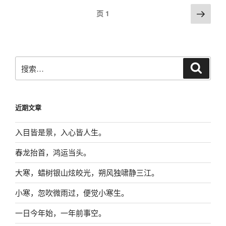
文
下
页
1
一
章
页
导
航
搜
搜
索
索：
近期文章
入目皆是景，入心皆人生。
春龙抬首，鸿运当头。
大寒，蜡树银山炫皎光，朔风独啸静三江。
小寒，忽吹微雨过，便觉小寒生。
一日今年始，一年前事空。