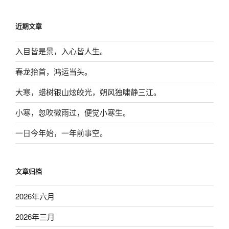
近期文章
入目皆是景，入心皆人生。
春龙抬首，鸿运当头。
大寒，蜡树银山炫皎光，朔风独啸静三江。
小寒，忽吹微雨过，便觉小寒生。
一日今年始，一年前事空。
文章归档
2026年六月
2026年三月