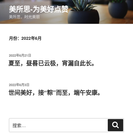
跳
美所思-为美好点赞
至
美所思，时光美丽
内
容
月份：2022年6月
发
2022年6月21日
布
夏至，昼晷已云极，宵漏自此长。
于
发
2022年6月3日
布
世间美好，接“粽”而至，端午安康。
于
搜
搜
索
索：