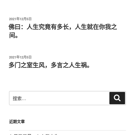
于
发
2021年12月5日
布
佛曰：人生究竟有多长，人生就在你我之
于
间。
发
2021年12月5日
布
多门之室生风，多言之人生祸。
于
搜
搜
索
索：
近期文章