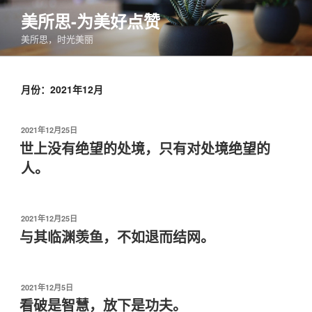
跳
美所思-为美好点赞
至
美所思，时光美丽
内
容
月份：2021年12月
发
2021年12月25日
布
世上没有绝望的处境，只有对处境绝望的
于
人。
发
2021年12月25日
布
与其临渊羡鱼，不如退而结网。
于
发
2021年12月5日
布
看破是智慧，放下是功夫。